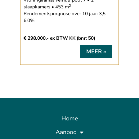
Woningaantal verhuurpool 7 • 2
2
slaapkamers • 453 m
Rendementsprognose over 10 jaar: 3,5 –
6,0%
€ 298.000,- ex BTW KK (bnr: 50)
MEER »
Home
Aanbod