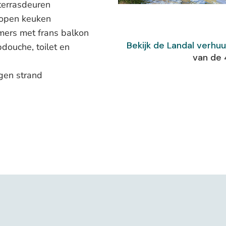
terrasdeuren
 open keuken
ers met frans balkon
Bekijk de Landal verhu
douche, toilet en
van de 
igen strand