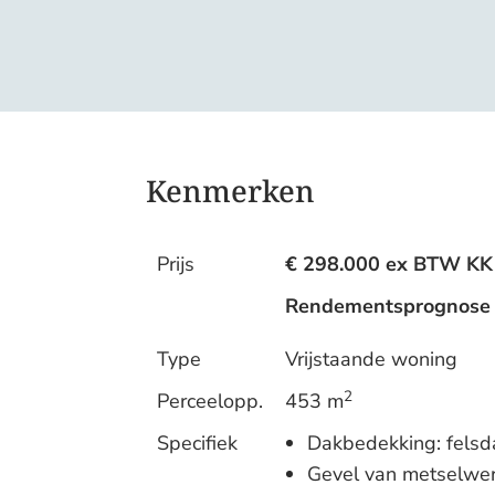
Kenmerken
Prijs
€ 298.000 ex BTW KK
Rendementsprognose ov
Type
Vrijstaande woning
2
Perceelopp.
453 m
Specifiek
Dakbedekking: felsda
Gevel van metselwer