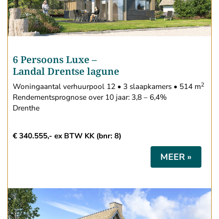
6 Persoons Luxe
–
Landal Drentse lagune
2
Woningaantal verhuurpool 12 • 3 slaapkamers • 514 m
Rendementsprognose over 10 jaar: 3,8 – 6,4%
Drenthe
€ 340.555,- ex BTW KK (bnr: 8)
MEER »