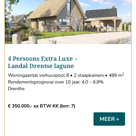
4 Persoons Extra Luxe
–
Landal Drentse lagune
2
Woningaantal verhuurpool 8 • 2 slaapkamers • 489 m
Rendementsprognose over 10 jaar: 4,0 – 6,8%
Drenthe
€ 350.000,- ex BTW KK (bnr: 7)
MEER »