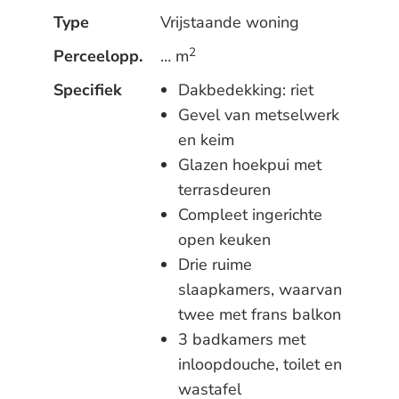
Type
Vrijstaande woning
2
Perceelopp.
… m
Specifiek
Dakbedekking: riet
Gevel van metselwerk
en keim
Glazen hoekpui met
terrasdeuren
Compleet ingerichte
open keuken
Drie ruime
slaapkamers, waarvan
twee met frans balkon
3 badkamers met
inloopdouche, toilet en
wastafel