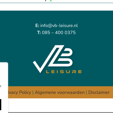
E:
info@vb-leisure.nl
T:
085 – 400 0375
p
Privacy Policy
|
Algemene voorwaarden
|
Disclaimer